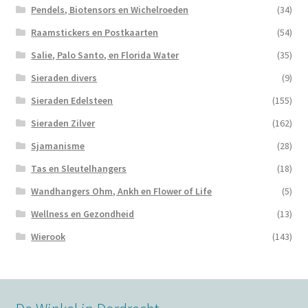
Pendels, Biotensors en Wichelroeden
(34)
Raamstickers en Postkaarten
(54)
Salie, Palo Santo, en Florida Water
(35)
Sieraden divers
(9)
Sieraden Edelsteen
(155)
Sieraden Zilver
(162)
Sjamanisme
(28)
Tas en Sleutelhangers
(18)
Wandhangers Ohm, Ankh en Flower of Life
(5)
Wellness en Gezondheid
(13)
Wierook
(143)