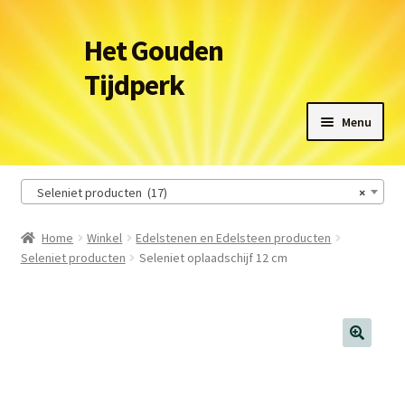
Ga
Ga
Het Gouden
door
naar
Tijdperk
naar
de
navigatie
inhoud
Menu
Winkel
Seleniet producten (17)
×
Leveringsvoorwaarden
Home
Winkel
Edelstenen en Edelsteen producten
Seleniet producten
Seleniet oplaadschijf 12 cm
Het Gouden Tijdperk
Contact
Winkelmand
🔍
Afrekenen