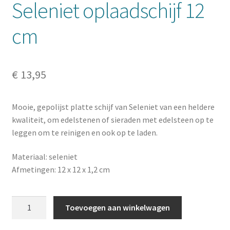
Seleniet oplaadschijf 12
cm
€
13,95
Mooie, gepolijst platte schijf van Seleniet van een heldere
kwaliteit, om edelstenen of sieraden met edelsteen op te
leggen om te reinigen en ook op te laden.
Materiaal: seleniet
Afmetingen: 12 x 12 x 1,2 cm
Seleniet
Toevoegen aan winkelwagen
oplaadschijf
12