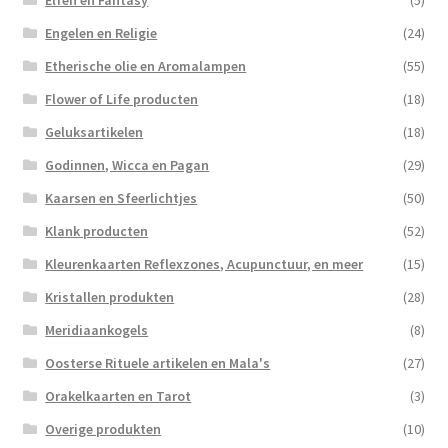
Engelen en Religie
(24)
Etherische olie en Aromalampen
(55)
Flower of Life producten
(18)
Geluksartikelen
(18)
Godinnen, Wicca en Pagan
(29)
Kaarsen en Sfeerlichtjes
(50)
Klank producten
(52)
Kleurenkaarten Reflexzones, Acupunctuur, en meer
(15)
Kristallen produkten
(28)
Meridiaankogels
(8)
Oosterse Rituele artikelen en Mala's
(27)
Orakelkaarten en Tarot
(3)
Overige produkten
(10)