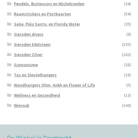
Pendels, Biotensors en Wichelroeden
(34)
Raamstickers en Postkaarten
(54)
Salie, Palo Santo, en Florida Water
(35)
Sieraden divers
(9)
Sieraden Edelsteen
(155)
Sieraden Zilver
(162)
Sjamanisme
(28)
Tas en Sleutelhangers
(18)
Wandhangers Ohm, Ankh en Flower of Life
(5)
Wellness en Gezondheid
(13)
Wierook
(144)