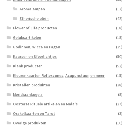
Aromalampen
(13)
Etherische oliën
(42)
Flower of Life producten
(18)
Geluksartikelen
(18)
Godinnen, Wicca en Pagan
(29)
Kaarsen en Sfeerlichtjes
(50)
Klank producten
(52)
Kleurenkaarten Reflexzones, Acupunctuur, en meer
(15)
Kristallen produkten
(28)
Meridiaankogels
(8)
Oosterse Rituele artikelen en Mala's
(27)
Orakelkaarten en Tarot
(3)
Overige produkten
(10)