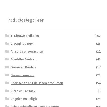
Productcategorieën
1. Nieuwe artikelen
(102)
2. Aanbiedingen
(28)
Airspray en Auraspray
(12)
Boeddha Beelden
(41)
Dozen en Buidels
(17)
Dromenvangers
(21)
Edelstenen en Edelsteen producten
(54)
Elfen en Fantasy
(5)
Engelen en Religie
(24)
Etherische olie en Aromalampen
(55)