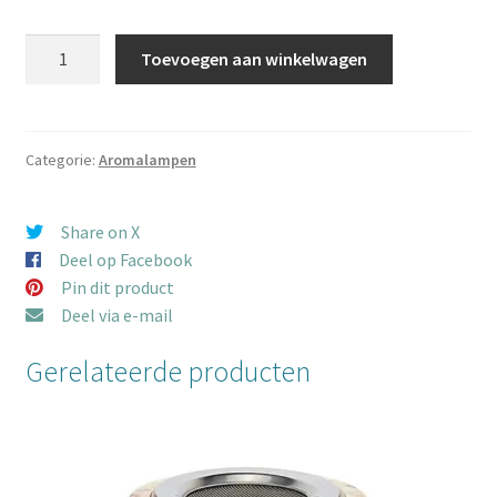
Aromalamp
Toevoegen aan winkelwagen
Flower
of
Life
zeepsteen
Categorie:
Aromalampen
aantal
Share on X
Deel op Facebook
Pin dit product
Deel via e-mail
Gerelateerde producten