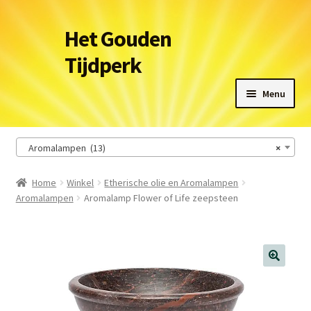
Ga
Ga
Het Gouden
door
naar
Tijdperk
naar
de
navigatie
inhoud
Menu
Winkel
Aromalampen (13)
×
Leveringsvoorwaarden
Home
Winkel
Etherische olie en Aromalampen
Aromalampen
Aromalamp Flower of Life zeepsteen
Het Gouden Tijdperk
Contact
Winkelmand
🔍
Afrekenen