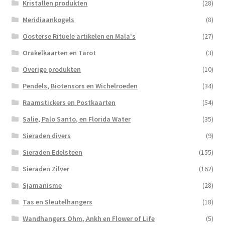
Kristallen produkten
(28)
Meridiaankogels
(8)
Oosterse Rituele artikelen en Mala's
(27)
Orakelkaarten en Tarot
(3)
Overige produkten
(10)
Pendels, Biotensors en Wichelroeden
(34)
Raamstickers en Postkaarten
(54)
Salie, Palo Santo, en Florida Water
(35)
Sieraden divers
(9)
Sieraden Edelsteen
(155)
Sieraden Zilver
(162)
Sjamanisme
(28)
Tas en Sleutelhangers
(18)
Wandhangers Ohm, Ankh en Flower of Life
(5)