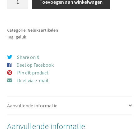
Toevoegen aan winkelwagen
Gelukskat
spaarpot
op
kussen
Categorie:
Geluksartikelen
Tag:
geluk
zwart
10
cm
Share on X
aantal
Deel op Facebook
Pin dit product
Deel via e-mail
Aanvullende informatie
Aanvullende informatie