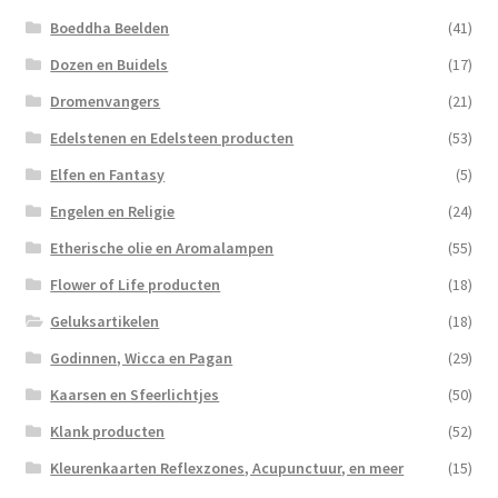
Boeddha Beelden
(41)
Dozen en Buidels
(17)
Dromenvangers
(21)
Edelstenen en Edelsteen producten
(53)
Elfen en Fantasy
(5)
Engelen en Religie
(24)
Etherische olie en Aromalampen
(55)
Flower of Life producten
(18)
Geluksartikelen
(18)
Godinnen, Wicca en Pagan
(29)
Kaarsen en Sfeerlichtjes
(50)
Klank producten
(52)
Kleurenkaarten Reflexzones, Acupunctuur, en meer
(15)