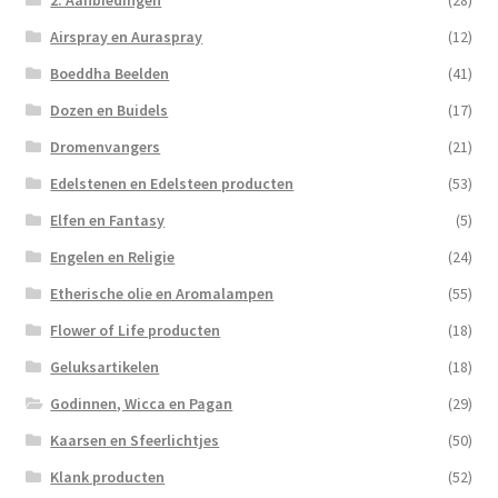
2. Aanbiedingen
(28)
Airspray en Auraspray
(12)
Boeddha Beelden
(41)
Dozen en Buidels
(17)
Dromenvangers
(21)
Edelstenen en Edelsteen producten
(53)
Elfen en Fantasy
(5)
Engelen en Religie
(24)
Etherische olie en Aromalampen
(55)
Flower of Life producten
(18)
Geluksartikelen
(18)
Godinnen, Wicca en Pagan
(29)
Kaarsen en Sfeerlichtjes
(50)
Klank producten
(52)