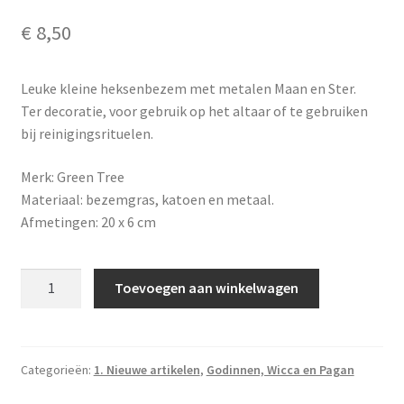
€
8,50
Leuke kleine heksenbezem met metalen Maan en Ster.
Ter decoratie, voor gebruik op het altaar of te gebruiken
bij reinigingsrituelen.
Merk: Green Tree
Materiaal: bezemgras, katoen en metaal.
Afmetingen: 20 x 6 cm
Heksenbezem
Toevoegen aan winkelwagen
met
metalen
Maan
en
Categorieën:
1. Nieuwe artikelen
,
Godinnen, Wicca en Pagan
Ster