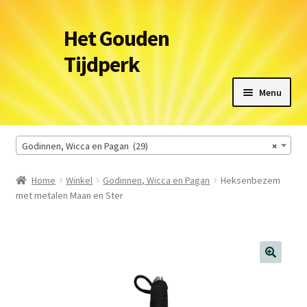
Ga
Ga
Het Gouden
door
naar
Tijdperk
naar
de
navigatie
inhoud
Menu
Winkel
Godinnen, Wicca en Pagan (29)
×
Leveringsvoorwaarden
Home
Winkel
Godinnen, Wicca en Pagan
Heksenbezem
met metalen Maan en Ster
Het Gouden Tijdperk
Contact
Winkelmand
🔍
Afrekenen