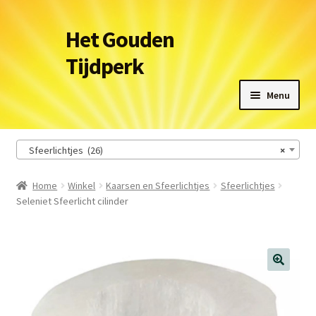
Ga
Ga
Het Gouden
door
naar
Tijdperk
naar
de
navigatie
inhoud
Menu
Winkel
Sfeerlichtjes (26)
×
Leveringsvoorwaarden
Home
Winkel
Kaarsen en Sfeerlichtjes
Sfeerlichtjes
Seleniet Sfeerlicht cilinder
Het Gouden Tijdperk
Contact
Winkelmand
🔍
Afrekenen