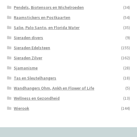
Pendels, Biotensors en Wichelroeden
(34)
Raamstickers en Postkaarten
(54)
Salie, Palo Santo, en Florida Water
(35)
Sieraden divers
(9)
Sieraden Edelsteen
(155)
Sieraden Zilver
(162)
Sjamanisme
(28)
Tas en Sleutelhangers
(18)
Wandhangers Ohm, Ankh en Flower of Life
(5)
Wellness en Gezondheid
(13)
Wierook
(144)