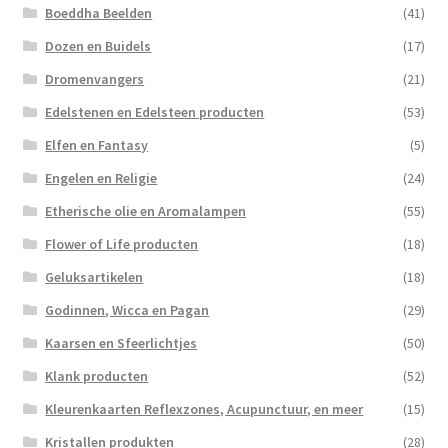
Boeddha Beelden
(41)
Dozen en Buidels
(17)
Dromenvangers
(21)
Edelstenen en Edelsteen producten
(53)
Elfen en Fantasy
(5)
Engelen en Religie
(24)
Etherische olie en Aromalampen
(55)
Flower of Life producten
(18)
Geluksartikelen
(18)
Godinnen, Wicca en Pagan
(29)
Kaarsen en Sfeerlichtjes
(50)
Klank producten
(52)
Kleurenkaarten Reflexzones, Acupunctuur, en meer
(15)
Kristallen produkten
(28)