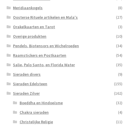
Meridiaankogels
(8)
Oosterse Rituele artikelen en Mala's
(27)
Orakelkaarten en Tarot
(3)
Overige produkten
(10)
Pendels, Biotensors en Wichelroeden
(34)
Raamstickers en Postkaarten
(54)
Salie, Palo Santo, en Florida Water
(35)
Sieraden divers
(9)
Sieraden Edelsteen
(155)
Sieraden Zilver
(162)
Boeddha en Hindoeïsme
(32)
Chakra sieraden
(4)
Christelijke Religie
(11)