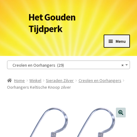
Ga
Ga
Het Gouden
door
naar
Tijdperk
naar
de
navigatie
inhoud
Menu
Winkel
Creolen en Oorhangers (29)
×
Leveringsvoorwaarden
Home
Winkel
Sieraden Zilver
Creolen en Oorhangers
Oorhangers Keltische Knoop zilver
Het Gouden Tijdperk
Contact
Winkelmand
🔍
Afrekenen