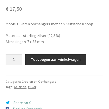
€
17,50
Mooie zilveren oorhangers met een Keltische Knoop.
Materiaal: sterling zilver (92,5%)
Afmetingen: 7 x 33 mm
Oorhangers
Toevoegen aan winkelwagen
Keltische
Knoop
zilver
aantal
Categorie:
Creolen en Oorhangers
Tags:
Keltisch
,
zilver
Share on X
Deel op Facebook