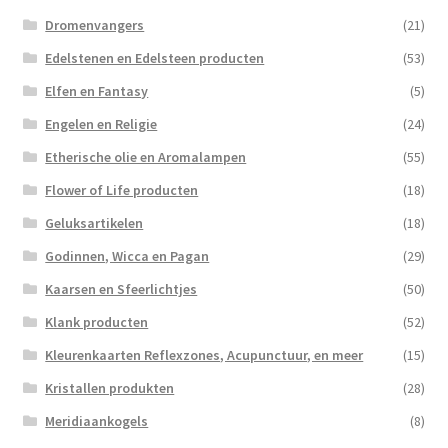
Dromenvangers
(21)
Edelstenen en Edelsteen producten
(53)
Elfen en Fantasy
(5)
Engelen en Religie
(24)
Etherische olie en Aromalampen
(55)
Flower of Life producten
(18)
Geluksartikelen
(18)
Godinnen, Wicca en Pagan
(29)
Kaarsen en Sfeerlichtjes
(50)
Klank producten
(52)
Kleurenkaarten Reflexzones, Acupunctuur, en meer
(15)
Kristallen produkten
(28)
Meridiaankogels
(8)