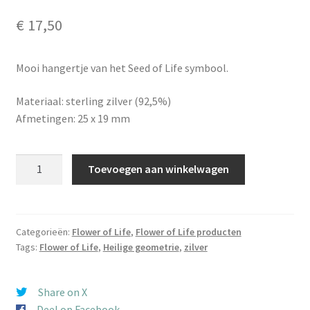
€
17,50
Mooi hangertje van het Seed of Life symbool.
Materiaal: sterling zilver (92,5%)
Afmetingen: 25 x 19 mm
Hanger
Toevoegen aan winkelwagen
Seed
of
Life
zilver
Categorieën:
Flower of Life
,
Flower of Life producten
Tags:
Flower of Life
,
Heilige geometrie
,
zilver
medium
aantal
Share on X
Deel op Facebook