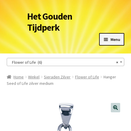
Ga
Ga
Het Gouden
door
naar
Tijdperk
naar
de
navigatie
inhoud
Menu
Winkel
Flower of Life (6)
×
Leveringsvoorwaarden
Home
Winkel
Sieraden Zilver
Flower of Life
Hanger
Seed of Life zilver medium
Het Gouden Tijdperk
Contact
Winkelmand
🔍
Afrekenen