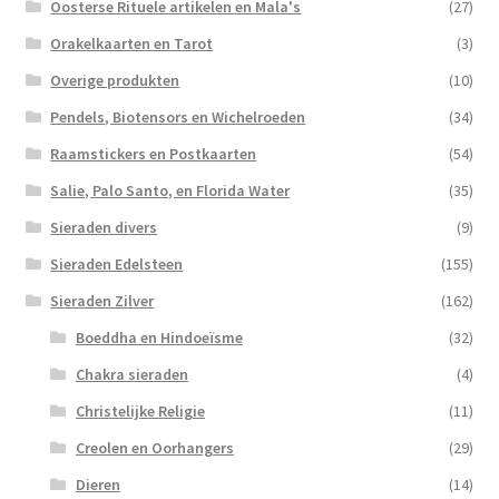
Oosterse Rituele artikelen en Mala's
(27)
Orakelkaarten en Tarot
(3)
Overige produkten
(10)
Pendels, Biotensors en Wichelroeden
(34)
Raamstickers en Postkaarten
(54)
Salie, Palo Santo, en Florida Water
(35)
Sieraden divers
(9)
Sieraden Edelsteen
(155)
Sieraden Zilver
(162)
Boeddha en Hindoeïsme
(32)
Chakra sieraden
(4)
Christelijke Religie
(11)
Creolen en Oorhangers
(29)
Dieren
(14)