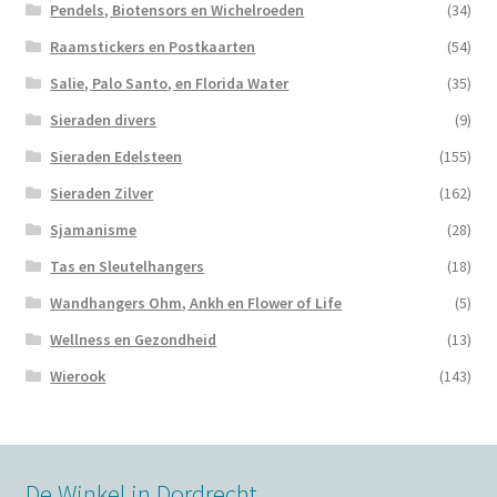
Pendels, Biotensors en Wichelroeden
(34)
Raamstickers en Postkaarten
(54)
Salie, Palo Santo, en Florida Water
(35)
Sieraden divers
(9)
Sieraden Edelsteen
(155)
Sieraden Zilver
(162)
Sjamanisme
(28)
Tas en Sleutelhangers
(18)
Wandhangers Ohm, Ankh en Flower of Life
(5)
Wellness en Gezondheid
(13)
Wierook
(143)
De Winkel in Dordrecht