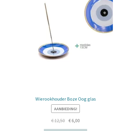
Wierookhouder Boze Oog glas
AANBIEDING!
Oorspronkelijke
Huidige
€
12,50
€
6,00
prijs
prijs