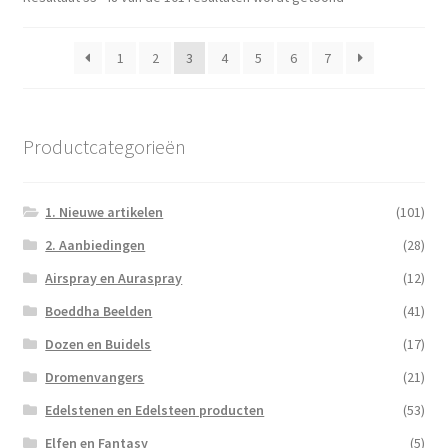
1
2
3
4
5
6
7
Productcategorieën
1. Nieuwe artikelen
(101)
2. Aanbiedingen
(28)
Airspray en Auraspray
(12)
Boeddha Beelden
(41)
Dozen en Buidels
(17)
Dromenvangers
(21)
Edelstenen en Edelsteen producten
(53)
Elfen en Fantasy
(5)