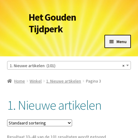
Ga
Ga
Het Gouden
door
naar
Tijdperk
naar
de
navigatie
inhoud
Menu
Winkel
1. Nieuwe artikelen (101)
×
Leveringsvoorwaarden
Home
Winkel
1. Nieuwe artikelen
Pagina 3
Het Gouden Tijdperk
1. Nieuwe artikelen
Contact
Winkelmand
Resultaat 33–48 van de 101 resultaten wordt getoond
Afrekenen