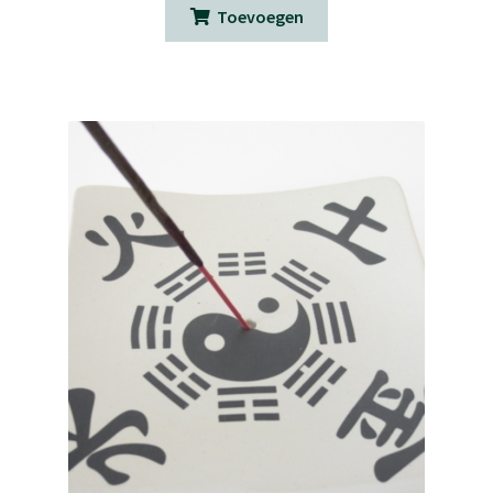
was:
is:
Toevoegen
€ 12,50.
€ 6,00.