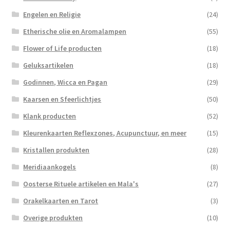
Engelen en Religie
(24)
Etherische olie en Aromalampen
(55)
Flower of Life producten
(18)
Geluksartikelen
(18)
Godinnen, Wicca en Pagan
(29)
Kaarsen en Sfeerlichtjes
(50)
Klank producten
(52)
Kleurenkaarten Reflexzones, Acupunctuur, en meer
(15)
Kristallen produkten
(28)
Meridiaankogels
(8)
Oosterse Rituele artikelen en Mala's
(27)
Orakelkaarten en Tarot
(3)
Overige produkten
(10)