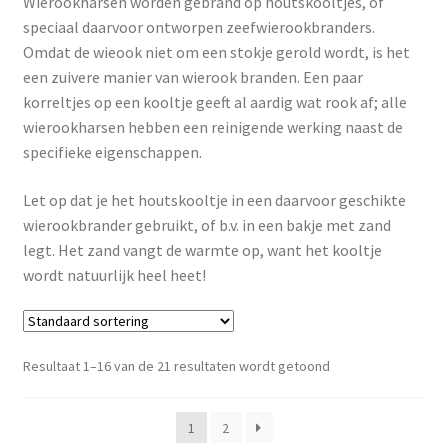
Wierookharsen worden gebrand op houtskooltjes, of
speciaal daarvoor ontworpen zeefwierookbranders.
Omdat de wieook niet om een stokje gerold wordt, is het
Mijn account
een zuivere manier van wierook branden. Een paar
korreltjes op een kooltje geeft al aardig wat rook af; alle
wierookharsen hebben een reinigende werking naast de
specifieke eigenschappen.
Let op dat je het houtskooltje in een daarvoor geschikte
wierookbrander gebruikt, of b.v. in een bakje met zand
legt. Het zand vangt de warmte op, want het kooltje
wordt natuurlijk heel heet!
Resultaat 1–16 van de 21 resultaten wordt getoond
1
2