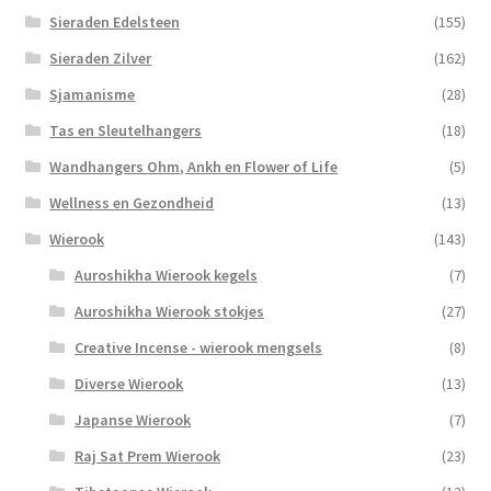
Sieraden Edelsteen
(155)
Sieraden Zilver
(162)
Sjamanisme
(28)
Tas en Sleutelhangers
(18)
Wandhangers Ohm, Ankh en Flower of Life
(5)
Wellness en Gezondheid
(13)
Wierook
(143)
Auroshikha Wierook kegels
(7)
Auroshikha Wierook stokjes
(27)
Creative Incense - wierook mengsels
(8)
Diverse Wierook
(13)
Japanse Wierook
(7)
Raj Sat Prem Wierook
(23)