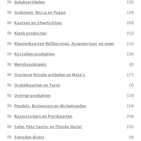
Geluksartikelen
(18)
Godinnen, Wicca en Pagan
(29)
Kaarsen en Sfeerlichtjes
(50)
Klank producten
(52)
Kleurenkaarten Reflexzones, Acupunctuur, en meer
(15)
Kristallen produkten
(28)
Meridiaankogels
(8)
Oosterse Rituele artikelen en Mala's
(27)
Orakelkaarten en Tarot
(3)
Overige produkten
(10)
Pendels, Biotensors en Wichelroeden
(34)
Raamstickers en Postkaarten
(54)
Salie, Palo Santo, en Florida Water
(35)
Sieraden divers
(9)