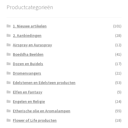
Productcategorieën
1. Nieuwe artikelen
(101)
2. Aanbiedingen
(28)
Airspray en Auraspray
(12)
Boeddha Beelden
(41)
Dozen en Buidels
(17)
Dromenvangers
(21)
Edelstenen en Edelsteen producten
(53)
Elfen en Fantasy
(5)
Engelen en Religie
(24)
Etherische olie en Aromalampen
(55)
Flower of Life producten
(18)