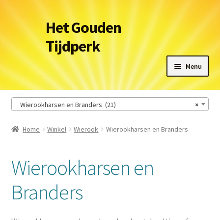
Ga
Ga
Het Gouden
door
naar
Tijdperk
naar
de
navigatie
inhoud
Menu
Winkel
Wierookharsen en Branders (21)
×
Leveringsvoorwaarden
Home
Winkel
Wierook
Wierookharsen en Branders
Het Gouden Tijdperk
Wierookharsen en
Contact
Branders
Winkelmand
Afrekenen