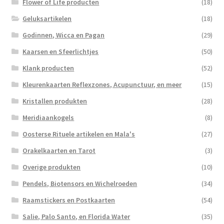
Flower of Life producten
(18)
Geluksartikelen
(18)
Godinnen, Wicca en Pagan
(29)
Kaarsen en Sfeerlichtjes
(50)
Klank producten
(52)
Kleurenkaarten Reflexzones, Acupunctuur, en meer
(15)
Kristallen produkten
(28)
Meridiaankogels
(8)
Oosterse Rituele artikelen en Mala's
(27)
Orakelkaarten en Tarot
(3)
Overige produkten
(10)
Pendels, Biotensors en Wichelroeden
(34)
Raamstickers en Postkaarten
(54)
Salie, Palo Santo, en Florida Water
(35)