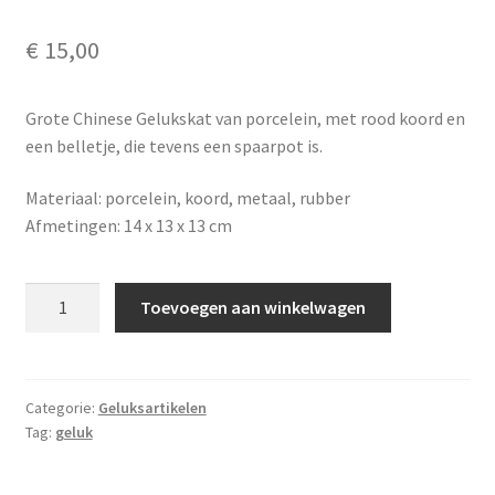
€
15,00
Grote Chinese Gelukskat van porcelein, met rood koord en
een belletje, die tevens een spaarpot is.
Materiaal: porcelein, koord, metaal, rubber
Afmetingen: 14 x 13 x 13 cm
Chinese
Toevoegen aan winkelwagen
Gelukskat
spaarpot
14
cm
Categorie:
Geluksartikelen
Tag:
geluk
geel
aantal