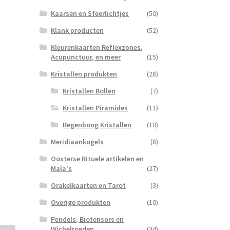
Kaarsen en Sfeerlichtjes
(50)
Klank producten
(52)
Kleurenkaarten Reflexzones,
Acupunctuur, en meer
(15)
Kristallen produkten
(28)
Kristallen Bollen
(7)
Kristallen Piramides
(11)
Regenboog Kristallen
(10)
Meridiaankogels
(8)
Oosterse Rituele artikelen en
Mala's
(27)
Orakelkaarten en Tarot
(3)
Overige produkten
(10)
Pendels, Biotensors en
Wichelroeden
(34)