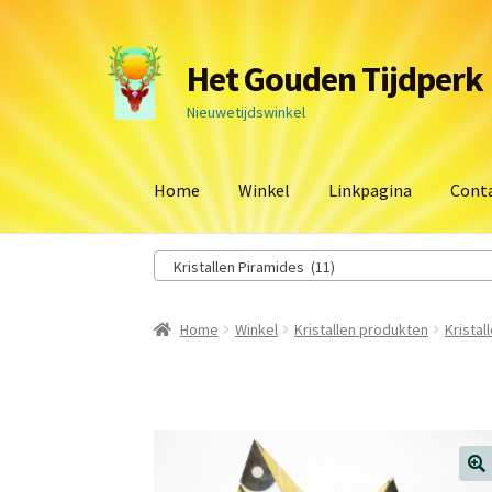
Ga
Ga
Het Gouden Tijdperk
door
naar
naar
de
Nieuwetijdswinkel
navigatie
inhoud
Home
Winkel
Linkpagina
Cont
Kristallen Piramides (11)
Home
Winkel
Kristallen produkten
Kristal