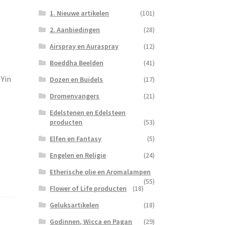
1. Nieuwe artikelen
(101)
2. Aanbiedingen
(28)
Airspray en Auraspray
(12)
Boeddha Beelden
(41)
 Yin
Dozen en Buidels
(17)
Dromenvangers
(21)
Edelstenen en Edelsteen
producten
(53)
Elfen en Fantasy
(5)
Engelen en Religie
(24)
Etherische olie en Aromalampen
(55)
Flower of Life producten
(18)
Geluksartikelen
(18)
Godinnen, Wicca en Pagan
(29)