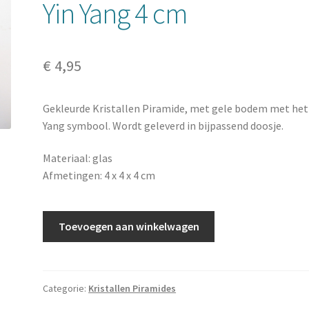
Yin Yang 4 cm
€
4,95
Gekleurde Kristallen Piramide, met gele bodem met het
Yang symbool. Wordt geleverd in bijpassend doosje.
Materiaal: glas
Afmetingen: 4 x 4 x 4 cm
Kristallen
Toevoegen aan winkelwagen
Piramide
Geel
Yin
Yang
Categorie:
Kristallen Piramides
4