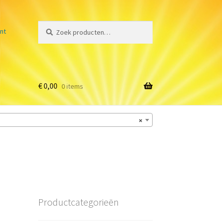
Zoeken
Zoeken
nt
naar:
€
0,00
0 items
×
Productcategorieën