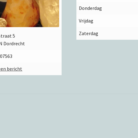
Donderdag
Vrijdag
Zaterdag
straat 5
N Dordrecht
507563
een bericht