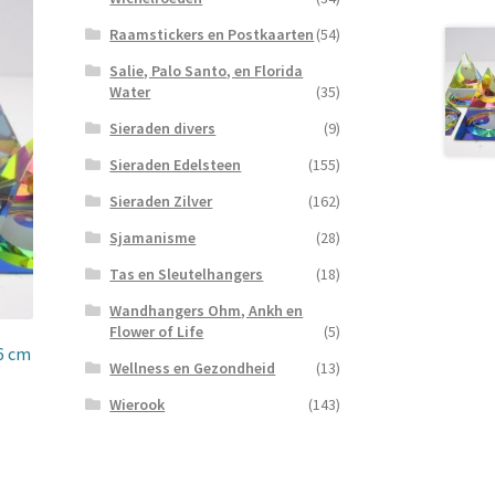
Raamstickers en Postkaarten
(54)
Salie, Palo Santo, en Florida
Water
(35)
Sieraden divers
(9)
Sieraden Edelsteen
(155)
Sieraden Zilver
(162)
Sjamanisme
(28)
Tas en Sleutelhangers
(18)
Wandhangers Ohm, Ankh en
Flower of Life
(5)
 6 cm
Wellness en Gezondheid
(13)
Wierook
(143)