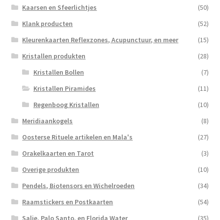
Kaarsen en Sfeerlichtjes
(50)
Klank producten
(52)
Kleurenkaarten Reflexzones, Acupunctuur, en meer
(15)
Kristallen produkten
(28)
Kristallen Bollen
(7)
Kristallen Piramides
(11)
Regenboog Kristallen
(10)
Meridiaankogels
(8)
Oosterse Rituele artikelen en Mala's
(27)
Orakelkaarten en Tarot
(3)
Overige produkten
(10)
Pendels, Biotensors en Wichelroeden
(34)
Raamstickers en Postkaarten
(54)
Salie, Palo Santo, en Florida Water
(35)