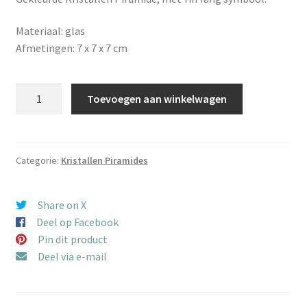
Materiaal: glas
Afmetingen: 7 x 7 x 7 cm
Kristallen
Toevoegen aan winkelwagen
Piramide
Yin
Yang
7
Categorie:
Kristallen Piramides
cm
aantal
Share on X
Deel op Facebook
Pin dit product
Deel via e-mail