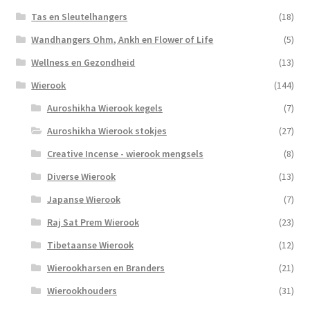
Tas en Sleutelhangers
(18)
Wandhangers Ohm, Ankh en Flower of Life
(5)
Wellness en Gezondheid
(13)
Wierook
(144)
Auroshikha Wierook kegels
(7)
Auroshikha Wierook stokjes
(27)
Creative Incense - wierook mengsels
(8)
Diverse Wierook
(13)
Japanse Wierook
(7)
Raj Sat Prem Wierook
(23)
Tibetaanse Wierook
(12)
Wierookharsen en Branders
(21)
Wierookhouders
(31)