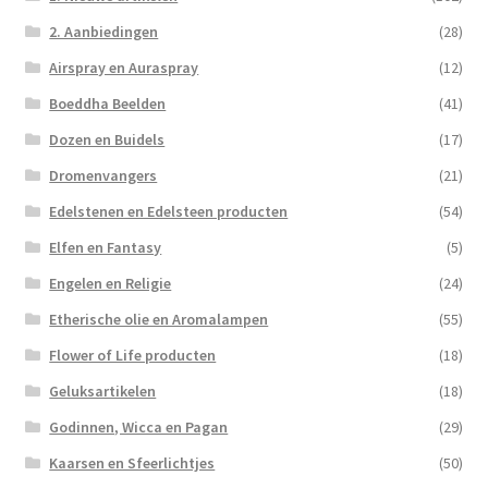
2. Aanbiedingen
(28)
Airspray en Auraspray
(12)
Boeddha Beelden
(41)
Dozen en Buidels
(17)
Dromenvangers
(21)
Edelstenen en Edelsteen producten
(54)
Elfen en Fantasy
(5)
Engelen en Religie
(24)
Etherische olie en Aromalampen
(55)
Flower of Life producten
(18)
Geluksartikelen
(18)
Godinnen, Wicca en Pagan
(29)
Kaarsen en Sfeerlichtjes
(50)