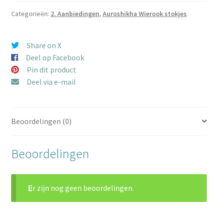
Dew
aantal
Categorieën:
2. Aanbiedingen
,
Auroshikha Wierook stokjes
Share on X
Deel op Facebook
Pin dit product
Deel via e-mail
Beoordelingen (0)
Beoordelingen
Er zijn nog geen beoordelingen.