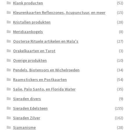
Klank producten
(52)
Kleurenkaarten Reflexzones, Acupunctuur, en meer
(15)
Kristallen produkten
(28)
Meridiaankogels
(8)
Oosterse Rituele artikelen en Mala's
(27)
Orakelkaarten en Tarot
(3)
Overige produkten
(10)
Pendels, Biotensors en Wichelroeden
(34)
Raamstickers en Postkaarten
(54)
Salie, Palo Santo, en Florida Water
(35)
Sieraden divers
(9)
Sieraden Edelsteen
(155)
Sieraden Zilver
(162)
Sjamanisme
(28)