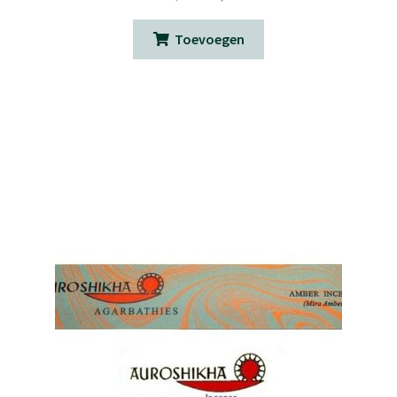
prijs
prijs
was:
is:
Toevoegen
€ 1,85.
€ 1,00.