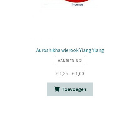
Auroshikha wierook Ylang Ylang
AANBIEDING!
Oorspronkelijke
Huidige
€
1,85
€
1,00
prijs
prijs
was:
is:
Toevoegen
€ 1,85.
€ 1,00.