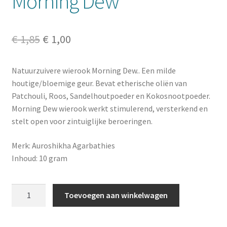
Morning Dew
Oorspronkelijke
Huidige
€
1,85
€
1,00
prijs
prijs
Natuurzuivere wierook Morning Dew.. Een milde
was:
is:
houtige/bloemige geur. Bevat etherische oliën van
€ 1,85.
€ 1,00.
Patchouli, Roos, Sandelhoutpoeder en Kokosnootpoeder.
Morning Dew wierook werkt stimulerend, versterkend en
stelt open voor zintuiglijke beroeringen.
Merk: Auroshikha Agarbathies
Inhoud: 10 gram
Auroshika
Toevoegen aan winkelwagen
wierook
Morning