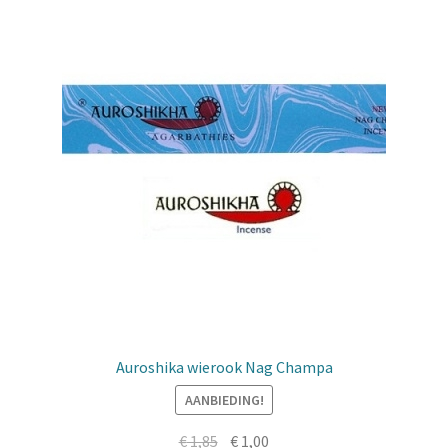
Auroshika wierook Nag Champa
AANBIEDING!
Oorspronkelijke
Huidige
€
1,85
€
1,00