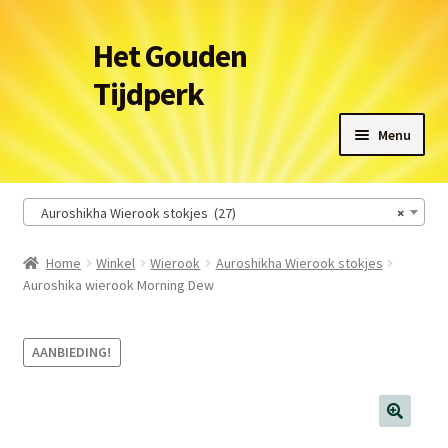
Ga
Ga
Het Gouden
door
naar
Tijdperk
naar
de
navigatie
inhoud
Menu
Winkel
Auroshikha Wierook stokjes (27)
×
Leveringsvoorwaarden
Home
Winkel
Wierook
Auroshikha Wierook stokjes
Auroshika wierook Morning Dew
Het Gouden Tijdperk
Contact
AANBIEDING!
Winkelmand
🔍
Afrekenen