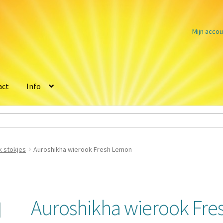
Mijn accou
act
Info
k stokjes
Auroshikha wierook Fresh Lemon
Auroshikha wierook Fre