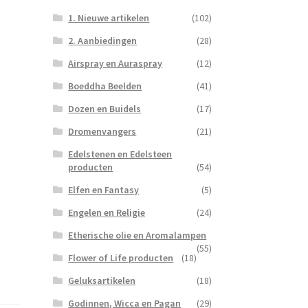
1. Nieuwe artikelen
(102)
2. Aanbiedingen
(28)
Airspray en Auraspray
(12)
Boeddha Beelden
(41)
e
Dozen en Buidels
(17)
Dromenvangers
(21)
Edelstenen en Edelsteen
producten
(54)
Elfen en Fantasy
(5)
Engelen en Religie
(24)
Etherische olie en Aromalampen
(55)
Flower of Life producten
(18)
Geluksartikelen
(18)
Godinnen, Wicca en Pagan
(29)