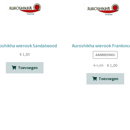
oshikha wierook Sandalwood
Auroshikha wierook Frankinc
€
1,85
AANBIEDING!
Oorspronkelij
Huidige
€
1,85
€
1,00
Toevoegen
prijs
prijs
was:
is:
Toevoegen
€ 1,85.
€ 1,00.