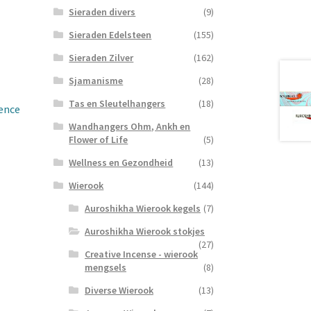
Sieraden divers
(9)
Sieraden Edelsteen
(155)
Sieraden Zilver
(162)
Sjamanisme
(28)
Tas en Sleutelhangers
(18)
ence
Wandhangers Ohm, Ankh en
Flower of Life
(5)
ke
Wellness en Gezondheid
(13)
Wierook
(144)
Auroshikha Wierook kegels
(7)
Auroshikha Wierook stokjes
(27)
Creative Incense - wierook
mengsels
(8)
Diverse Wierook
(13)