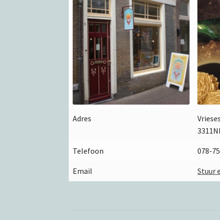
Adres
Vriese
3311N
Telefoon
078-7
Email
Stuur 