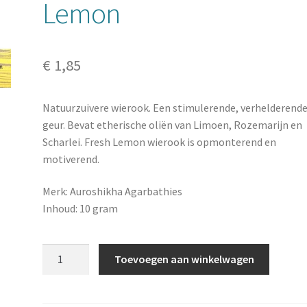
Lemon
€
1,85
Natuurzuivere wierook. Een stimulerende, verhelderend
geur. Bevat etherische oliën van Limoen, Rozemarijn en
Scharlei. Fresh Lemon wierook is opmonterend en
motiverend.
Merk: Auroshikha Agarbathies
Inhoud: 10 gram
Auroshikha
Toevoegen aan winkelwagen
wierook
Fresh
Lemon