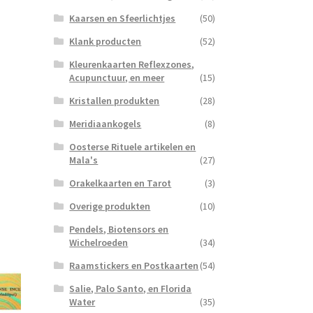
Kaarsen en Sfeerlichtjes
(50)
Klank producten
(52)
Kleurenkaarten Reflexzones,
Acupunctuur, en meer
(15)
Kristallen produkten
(28)
Meridiaankogels
(8)
Oosterse Rituele artikelen en
Mala's
(27)
Orakelkaarten en Tarot
(3)
Overige produkten
(10)
Pendels, Biotensors en
Wichelroeden
(34)
Raamstickers en Postkaarten
(54)
Salie, Palo Santo, en Florida
Water
(35)