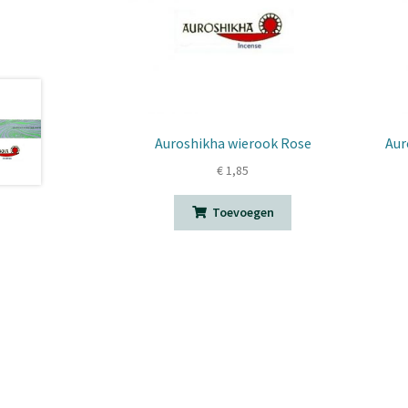
Auroshikha wierook Rose
Aur
€
1,85
Toevoegen