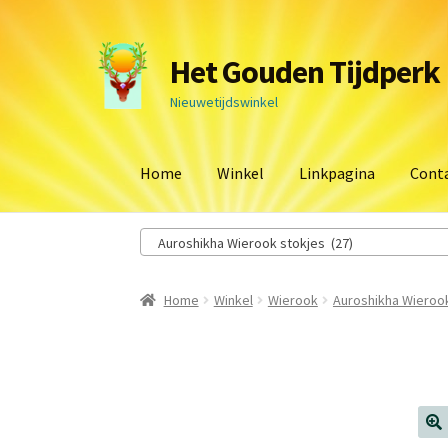
Ga
Ga
Het Gouden Tijdperk
door
naar
naar
de
Nieuwetijdswinkel
navigatie
inhoud
Home
Winkel
Linkpagina
Cont
Auroshikha Wierook stokjes (27)
Home
Winkel
Wierook
Auroshikha Wieroo