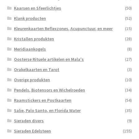
Kaarsen en Sfeerlichtjes
(50)
Klank producten
(52)
Kleurenkaarten Reflexzones, Acupunctuur, en meer
(15)
Kristallen produkten
(28)
Meridiaankogels
(8)
Oosterse Rituele artikelen en Mala's
(27)
Orakelkaarten en Tarot
(3)
Overige produkten
(10)
Pendels, Biotensors en Wichelroeden
(34)
Raamstickers en Postkaarten
(54)
Salie, Palo Santo, en Florida Water
(35)
Sieraden divers
(9)
Sieraden Edelsteen
(155)