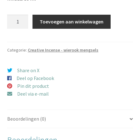
Creative-
Toevoegen aan winkelwagen
Incense
Song
of
the
Categorie:
Creative Incense - wierook mengsels
Whales
aantal
Share on X
Deel op Facebook
Pin dit product
Deel via e-mail
Beoordelingen (0)
Beoordelingen