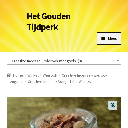
Ga
Ga
Het Gouden
door
naar
Tijdperk
naar
de
navigatie
inhoud
Menu
Winkel
Creative Incense – wierook mengsels (8)
×
Leveringsvoorwaarden
Home
Winkel
Wierook
Creative Incense - wierook
mengsels
Creative-Incense Song of the Whales
Het Gouden Tijdperk
Contact
Winkelmand
🔍
Afrekenen