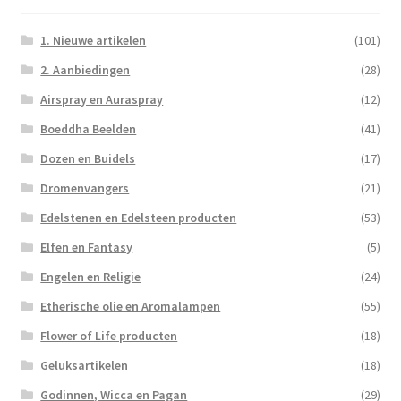
1. Nieuwe artikelen
(101)
2. Aanbiedingen
(28)
Airspray en Auraspray
(12)
Boeddha Beelden
(41)
Dozen en Buidels
(17)
Dromenvangers
(21)
Edelstenen en Edelsteen producten
(53)
Elfen en Fantasy
(5)
Engelen en Religie
(24)
Etherische olie en Aromalampen
(55)
Flower of Life producten
(18)
Geluksartikelen
(18)
Godinnen, Wicca en Pagan
(29)