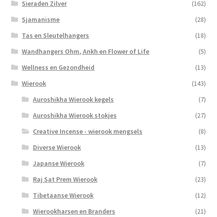
Sieraden Zilver
(162)
Sjamanisme
(28)
Tas en Sleutelhangers
(18)
Wandhangers Ohm, Ankh en Flower of Life
(5)
Wellness en Gezondheid
(13)
Wierook
(143)
Auroshikha Wierook kegels
(7)
Auroshikha Wierook stokjes
(27)
Creative Incense - wierook mengsels
(8)
Diverse Wierook
(13)
Japanse Wierook
(7)
Raj Sat Prem Wierook
(23)
Tibetaanse Wierook
(12)
Wierookharsen en Branders
(21)