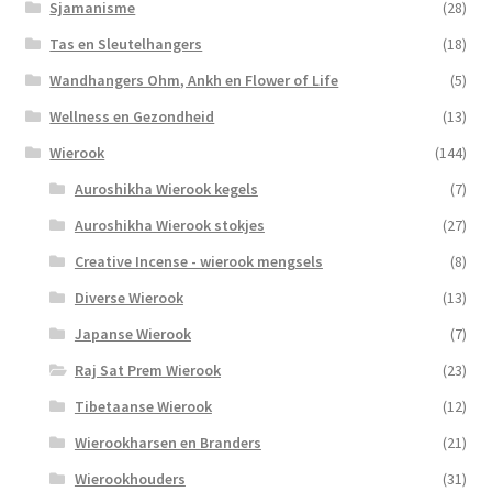
Sjamanisme
(28)
Tas en Sleutelhangers
(18)
Wandhangers Ohm, Ankh en Flower of Life
(5)
Wellness en Gezondheid
(13)
Wierook
(144)
Auroshikha Wierook kegels
(7)
Auroshikha Wierook stokjes
(27)
Creative Incense - wierook mengsels
(8)
Diverse Wierook
(13)
Japanse Wierook
(7)
Raj Sat Prem Wierook
(23)
Tibetaanse Wierook
(12)
Wierookharsen en Branders
(21)
Wierookhouders
(31)