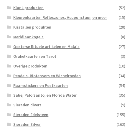
Klank producten
(52)
Kleurenkaarten Reflexzones, Acupunctuur, en meer
(15)
Kristallen produkten
(28)
Meridiaankogels
(8)
Oosterse Rituele artikelen en Mala's
(27)
Orakelkaarten en Tarot
(3)
Overige produkten
(10)
Pendels, Biotensors en Wichelroeden
(34)
Raamstickers en Postkaarten
(54)
Salie, Palo Santo, en Florida Water
(35)
Sieraden divers
(9)
Sieraden Edelsteen
(155)
Sieraden Zilver
(162)