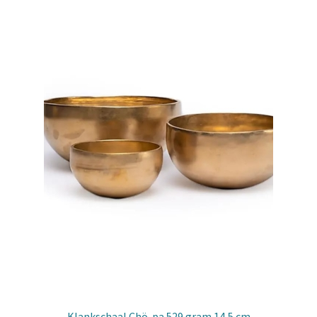
Klankschaal Chö-pa 529 gram 14,5 cm