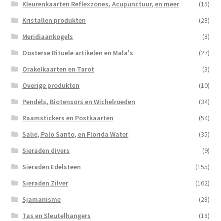
Kleurenkaarten Reflexzones, Acupunctuur, en meer
(15)
Kristallen produkten
(28)
Meridiaankogels
(8)
Oosterse Rituele artikelen en Mala's
(27)
Orakelkaarten en Tarot
(3)
Overige produkten
(10)
Pendels, Biotensors en Wichelroeden
(34)
Raamstickers en Postkaarten
(54)
Salie, Palo Santo, en Florida Water
(35)
Sieraden divers
(9)
Sieraden Edelsteen
(155)
Sieraden Zilver
(162)
Sjamanisme
(28)
Tas en Sleutelhangers
(18)