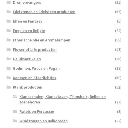
Dromenvangers
(21)
Edelstenen en Edelsteen producten
(53)
Elfen en Fantasy
(5)
Engelen en Religie
(24)
Etherische olie en Aromalampen
(55)
Flower of Life producten
(18)
Geluksartikelen
(18)
Godinnen, Wicca en Pagan
(29)
Kaarsen en Sfeerlichtjes
(50)
Klank producten
(52)
Klankschalen, Klankstaven, Thinsha's, Bellen en
toebehoren
(27)
Ratels en Percussie
(3)
Windgongen en Belkoorden
(22)