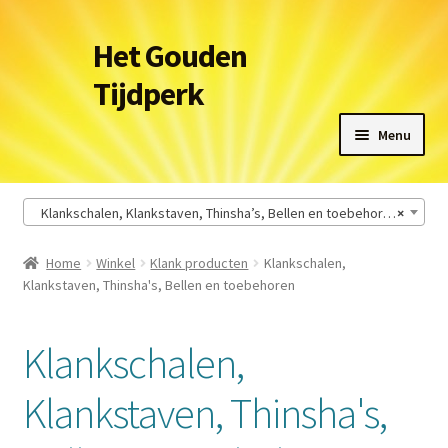
Ga
Ga
Het Gouden
door
naar
Tijdperk
naar
de
navigatie
inhoud
Menu
Winkel
Klankschalen, Klankstaven, Thinsha’s, Bellen en toebehoren (27)
×
Leveringsvoorwaarden
Home
Winkel
Klank producten
Klankschalen,
Klankstaven, Thinsha's, Bellen en toebehoren
Het Gouden Tijdperk
Contact
Klankschalen,
Winkelmand
Klankstaven, Thinsha's,
Afrekenen