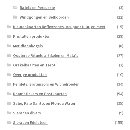
Ratels en Percussie
(3)
Windgongen en Belkoorden
(22)
Kleurenkaarten Reflexzones, Acupunctuur, en meer
(15)
Kristallen produkten
(28)
Meridiaankogels
(8)
Oosterse Rituele artikelen en Mala's
(27)
Orakelkaarten en Tarot
(3)
Overige produkten
(10)
Pendels, Biotensors en Wichelroeden
(34)
Raamstickers en Postkaarten
(54)
Salie, Palo Santo, en Florida Water
(35)
Sieraden divers
(9)
Sieraden Edelsteen
(155)