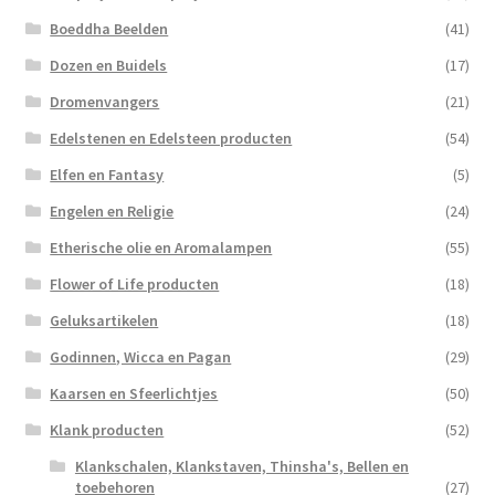
Boeddha Beelden
(41)
Dozen en Buidels
(17)
Dromenvangers
(21)
Edelstenen en Edelsteen producten
(54)
Elfen en Fantasy
(5)
Engelen en Religie
(24)
Etherische olie en Aromalampen
(55)
Flower of Life producten
(18)
Geluksartikelen
(18)
Godinnen, Wicca en Pagan
(29)
Kaarsen en Sfeerlichtjes
(50)
Klank producten
(52)
Klankschalen, Klankstaven, Thinsha's, Bellen en
toebehoren
(27)