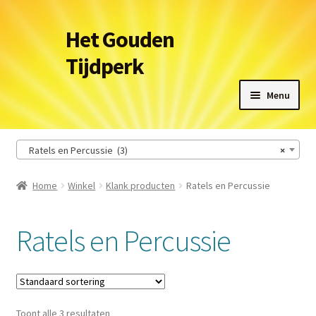
Ga
Ga
Het Gouden
door
naar
Tijdperk
naar
de
navigatie
inhoud
Menu
Winkel
Ratels en Percussie (3)
×
Leveringsvoorwaarden
Home
Winkel
Klank producten
Ratels en Percussie
Het Gouden Tijdperk
Ratels en Percussie
Contact
Winkelmand
Toont alle 3 resultaten
Afrekenen