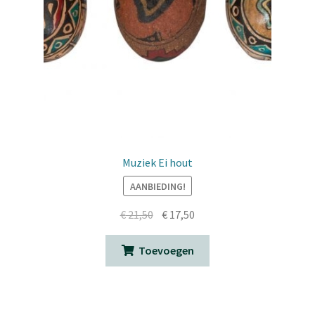
Muziek Ei hout
AANBIEDING!
Oorspronkelijke
Huidige
€
21,50
€
17,50
prijs
prijs
was:
is:
Toevoegen
€ 21,50.
€ 17,50.