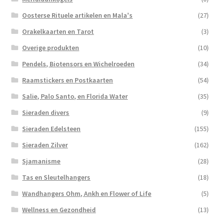
Oosterse Rituele artikelen en Mala's
(27)
Orakelkaarten en Tarot
(3)
Overige produkten
(10)
Pendels, Biotensors en Wichelroeden
(34)
Raamstickers en Postkaarten
(54)
Salie, Palo Santo, en Florida Water
(35)
Sieraden divers
(9)
Sieraden Edelsteen
(155)
Sieraden Zilver
(162)
Sjamanisme
(28)
Tas en Sleutelhangers
(18)
Wandhangers Ohm, Ankh en Flower of Life
(5)
Wellness en Gezondheid
(13)