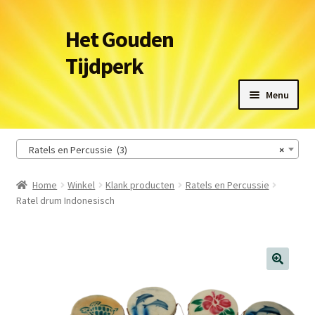
Ga
Ga
Het Gouden
door
naar
Tijdperk
naar
de
navigatie
inhoud
Menu
Winkel
Ratels en Percussie (3)
×
Leveringsvoorwaarden
Home
Winkel
Klank producten
Ratels en Percussie
Ratel drum Indonesisch
Het Gouden Tijdperk
Contact
Winkelmand
🔍
Afrekenen