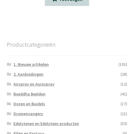
Productcategorieën
1. Nieuwe artikelen
(101)
2. Aanbiedingen
(28)
Airspray en Auraspray
(12)
Boeddha Beelden
(41)
Dozen en Buidels
(17)
Dromenvangers
(21)
Edelstenen en Edelsteen producten
(53)
Elfen en Fantasy
(5)