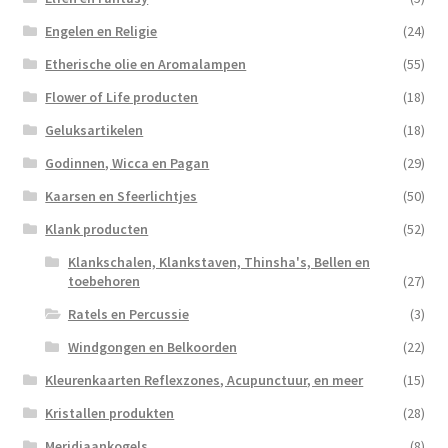
Engelen en Religie
(24)
Etherische olie en Aromalampen
(55)
Flower of Life producten
(18)
Geluksartikelen
(18)
Godinnen, Wicca en Pagan
(29)
Kaarsen en Sfeerlichtjes
(50)
Klank producten
(52)
Klankschalen, Klankstaven, Thinsha's, Bellen en
toebehoren
(27)
Ratels en Percussie
(3)
Windgongen en Belkoorden
(22)
Kleurenkaarten Reflexzones, Acupunctuur, en meer
(15)
Kristallen produkten
(28)
Meridiaankogels
(8)